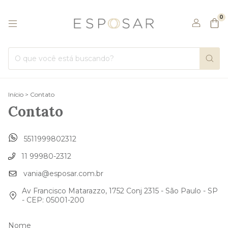
0
Início
>
Contato
Contato
5511999802312
11 99980-2312
vania@esposar.com.br
Av Francisco Matarazzo, 1752 Conj 2315 - São Paulo - SP
- CEP: 05001-200
Nome