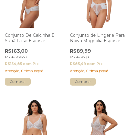
Conjunto De Calcinha E
Conjunto de Lingerie Para
Sutiã Laise Esposar
Noiva Magnólia Esposar
R$163,00
R$89,99
12
x
de
R$16,59
12
x
de
R$9,16
R$154,85
com
Pix
R$85,49
com
Pix
Atenção, última peça!
Atenção, última peça!
Comprar
Comprar