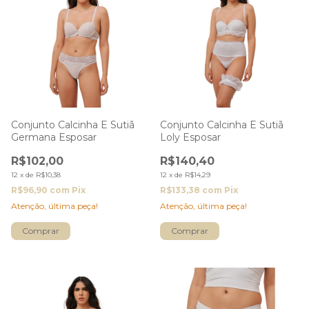
Conjunto Calcinha E Sutiã
Conjunto Calcinha E Sutiã
Germana Esposar
Loly Esposar
R$102,00
R$140,40
12
x
de
R$10,38
12
x
de
R$14,29
R$96,90
com
Pix
R$133,38
com
Pix
Atenção, última peça!
Atenção, última peça!
Comprar
Comprar