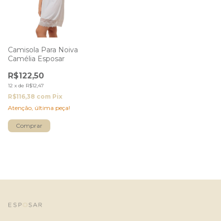
Camisola Para Noiva
Camélia Esposar
R$122,50
12
x
de
R$12,47
R$116,38
com
Pix
Atenção, última peça!
Comprar