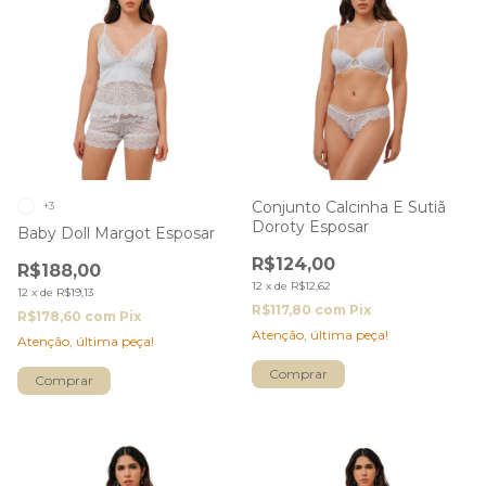
Conjunto Calcinha E Sutiã
+3
Doroty Esposar
Baby Doll Margot Esposar
R$124,00
R$188,00
12
x
de
R$12,62
12
x
de
R$19,13
R$117,80
com
Pix
R$178,60
com
Pix
Atenção, última peça!
Atenção, última peça!
Comprar
Comprar