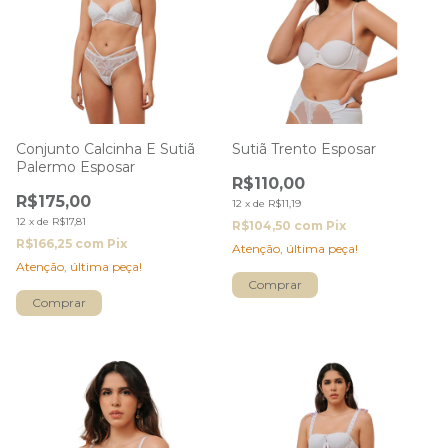
Conjunto Calcinha E Sutiã
Sutiã Trento Esposar
Palermo Esposar
R$110,00
R$175,00
12
x
de
R$11,19
12
x
de
R$17,81
R$104,50
com
Pix
R$166,25
com
Pix
Atenção, última peça!
Atenção, última peça!
Comprar
Comprar