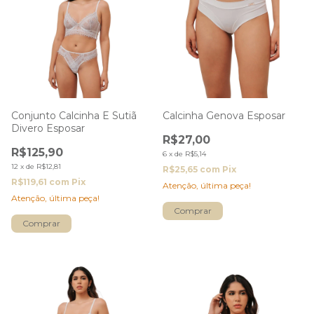
Conjunto Calcinha E Sutiã
Calcinha Genova Esposar
Divero Esposar
R$27,00
R$125,90
6
x
de
R$5,14
12
x
de
R$12,81
R$25,65
com
Pix
R$119,61
com
Pix
Atenção, última peça!
Atenção, última peça!
Comprar
Comprar