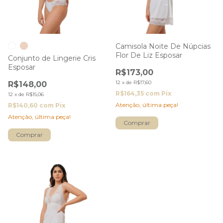
Camisola Noite De Núpcias
Flor De Liz Esposar
Conjunto de Lingerie Cris
Esposar
R$173,00
12
x
de
R$17,60
R$148,00
R$164,35
com
Pix
12
x
de
R$15,06
Atenção, última peça!
R$140,60
com
Pix
Atenção, última peça!
Comprar
Comprar