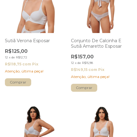
Sutiã Verona Esposar
Conjunto De Calcinha E
Sutiã Amaretto Esposar
R$125,00
R$157,00
12
x
de
R$12,72
12
x
de
R$15,98
R$118,75
com
Pix
R$149,15
com
Pix
Atenção, última peça!
Atenção, última peça!
Comprar
Comprar