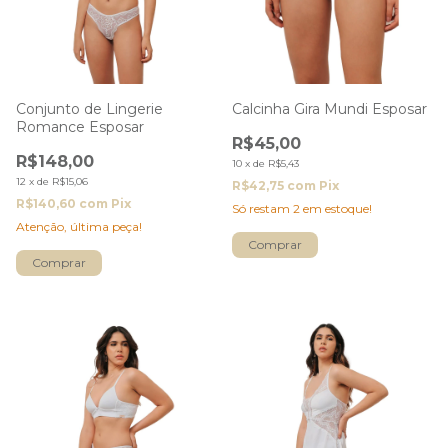
Conjunto de Lingerie
Calcinha Gira Mundi Esposar
Romance Esposar
R$45,00
R$148,00
10
x
de
R$5,43
12
x
de
R$15,06
R$42,75
com
Pix
R$140,60
com
Pix
Só restam
2
em estoque!
Atenção, última peça!
Comprar
Comprar