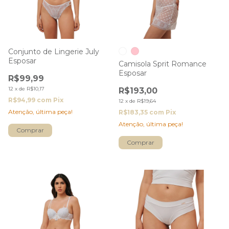
Conjunto de Lingerie July
Esposar
Camisola Sprit Romance
Esposar
R$99,99
12
x
de
R$10,17
R$193,00
R$94,99
com
Pix
12
x
de
R$19,64
Atenção, última peça!
R$183,35
com
Pix
Atenção, última peça!
Comprar
Comprar