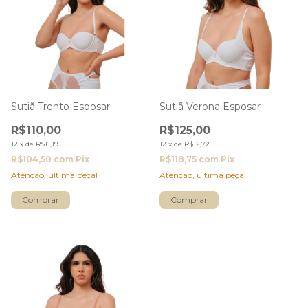
Sutiã Trento Esposar
Sutiã Verona Esposar
R$110,00
R$125,00
12
x
de
R$11,19
12
x
de
R$12,72
R$104,50
com
Pix
R$118,75
com
Pix
Atenção, última peça!
Atenção, última peça!
Comprar
Comprar