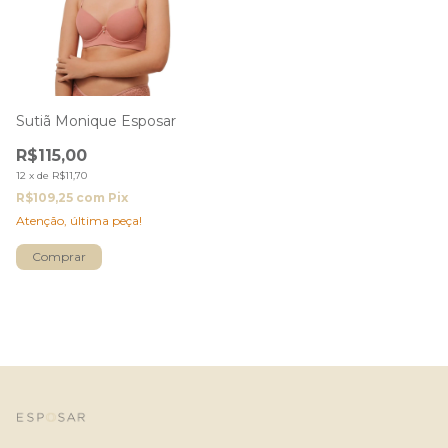
Sutiã Monique Esposar
R$115,00
12
x
de
R$11,70
R$109,25
com
Pix
Atenção, última peça!
Comprar