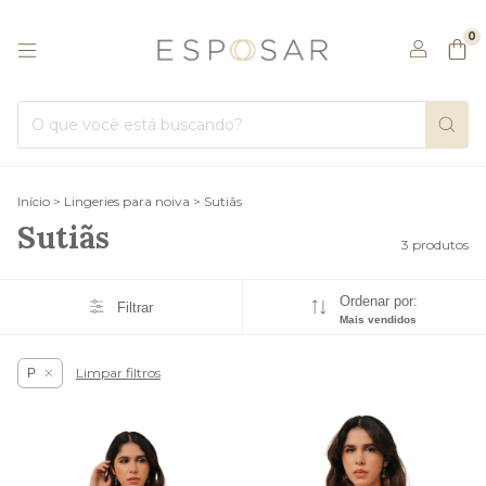
0
Início
>
Lingeries para noiva
>
Sutiãs
Sutiãs
3 produtos
Ordenar por:
Filtrar
Mais vendidos
Limpar filtros
P