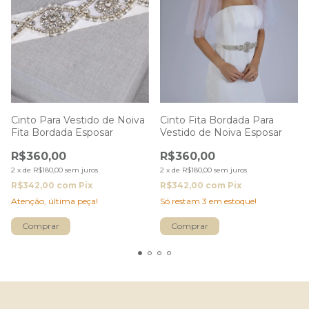
Cinto Para Vestido de Noiva
Cinto Fita Bordada Para
Fita Bordada Esposar
Vestido de Noiva Esposar
R$360,00
R$360,00
2
x
de
R$180,00
sem juros
2
x
de
R$180,00
sem juros
R$342,00
com
Pix
R$342,00
com
Pix
Atenção, última peça!
Só restam
3
em estoque!