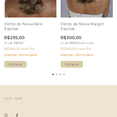
Pente de Noiva Alice
Pente de Noiva Margot
Esposar
Esposar
R$295,00
R$300,00
12
x
de
R$30,02
2
x
de
R$150,00
sem juros
R$280,25
com
Pix
R$285,00
com
Pix
Atenção, última peça!
Atenção, última peça!