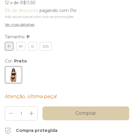
12
x de
R$11,50
5% de desconto
pagando com Pix
Não acumulável com outras promoções
Ver mais detalhes
Tamanho:
P
P
M
G
GG
Cor:
Preto
Atenção, última peça!
Compra protegida