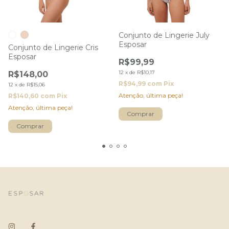
Conjunto de Lingerie July
Esposar
Conjunto de Lingerie Cris
Esposar
R$99,99
12
x
de
R$10,17
R$148,00
R$94,99
com
Pix
12
x
de
R$15,06
Atenção, última peça!
R$140,60
com
Pix
Atenção, última peça!
Comprar
Comprar