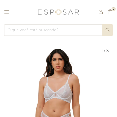
0
1
/
8