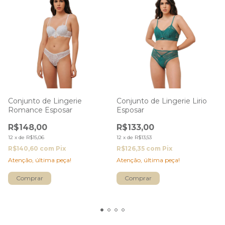
Conjunto de Lingerie
Conjunto de Lingerie Lirio
Romance Esposar
Esposar
R$148,00
R$133,00
12
x
de
R$15,06
12
x
de
R$13,53
R$140,60
com
Pix
R$126,35
com
Pix
Atenção, última peça!
Atenção, última peça!
Comprar
Comprar