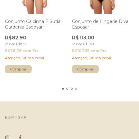
Conjunto Calcinha E Sutiã
Conjunto de Lingerie Diva
Gardenia Esposar
Esposar
R$82,90
R$113,00
12
x
de
R$8,44
12
x
de
R$11,50
R$78,76
com
Pix
R$107,35
com
Pix
Atenção, última peça!
Atenção, última peça!
Comprar
Comprar