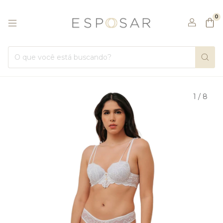
0
1
/
8