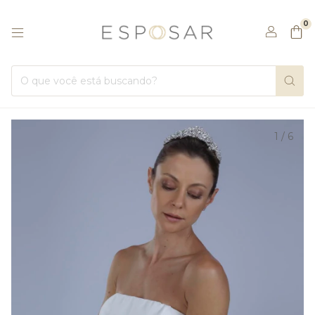
0
1
/
6