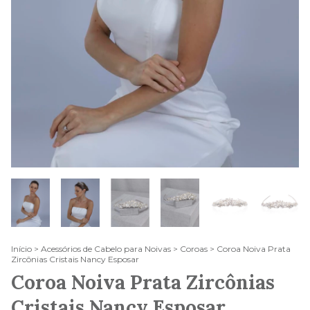
Início
>
Acessórios de Cabelo para Noivas
>
Coroas
>
Coroa Noiva Prata
Zircônias Cristais Nancy Esposar
Coroa Noiva Prata Zircônias
Cristais Nancy Esposar