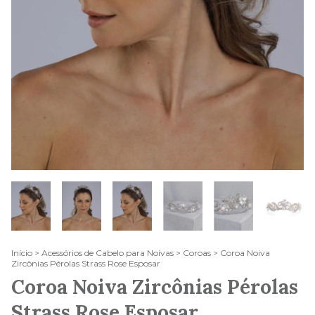
Início
>
Acessórios de Cabelo para Noivas
>
Coroas
>
Coroa Noiva
Zircônias Pérolas Strass Rose Esposar
Coroa Noiva Zircônias Pérolas
Strass Rose Esposar