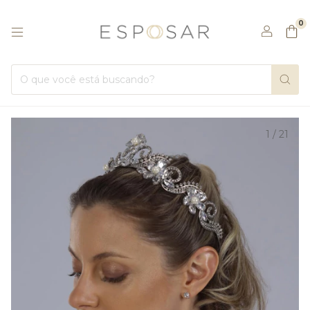
0
1
/
21