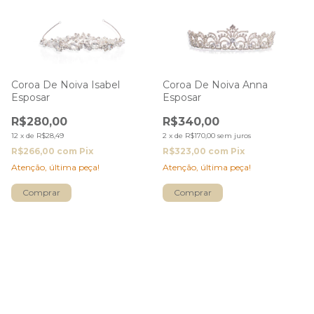
Coroa De Noiva Isabel
Coroa De Noiva Anna
Esposar
Esposar
R$280,00
R$340,00
12
x
de
R$28,49
2
x
de
R$170,00
sem juros
R$266,00
com
Pix
R$323,00
com
Pix
Atenção, última peça!
Atenção, última peça!