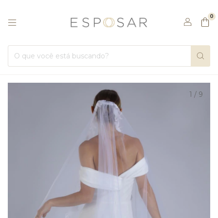
0
1
/
9