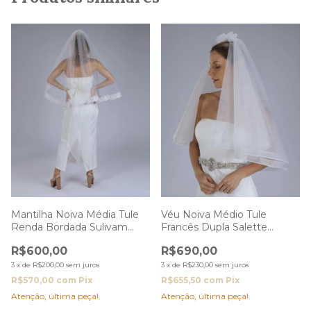
Mantilha Noiva Média Tule
Véu Noiva Médio Tule
Renda Bordada Sulivam
Francês Dupla Salette
Esposar
Esposar
R$600,00
R$690,00
3
x
de
R$200,00
sem juros
3
x
de
R$230,00
sem juros
R$570,00
com
Pix
R$655,50
com
Pix
Atenção, última peça!
Atenção, última peça!