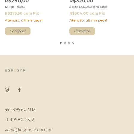
R$290,00
R$320,00
12
x
de
R$29,51
2
x
de
R$160,00
sem juros
R$275,50
com
Pix
R$304,00
com
Pix
Atenção, última peça!
Atenção, última peça!
5511999802312
11 99980-2312
vania@esposar.com.br