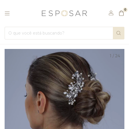
0
1
/
24