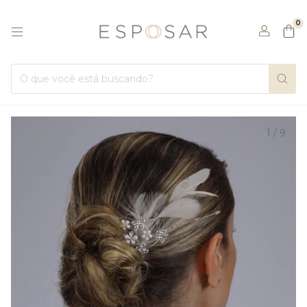
0
1
/
9