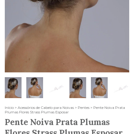
Início
>
Acessórios de Cabelo para Noivas
>
Pentes
>
Pente Noiva Prata
Plumas Flores Strass Plumas Esposar
Pente Noiva Prata Plumas
Flores Strass Plumas Esposar