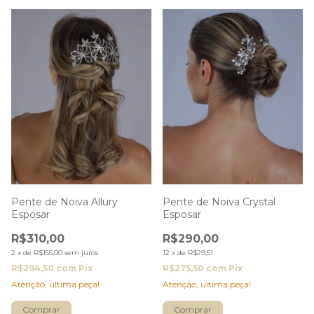
Pente de Noiva Allury
Pente de Noiva Crystal
Esposar
Esposar
R$310,00
R$290,00
2
x
de
R$155,00
sem juros
12
x
de
R$29,51
R$294,50
com
Pix
R$275,50
com
Pix
Atenção, última peça!
Atenção, última peça!