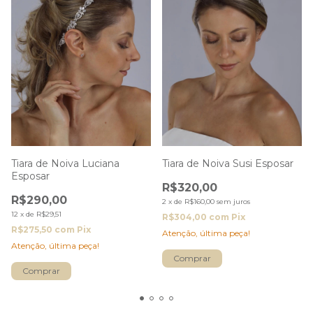
Tiara de Noiva Luciana
Tiara de Noiva Susi Esposar
Esposar
R$320,00
R$290,00
2
x
de
R$160,00
sem juros
12
x
de
R$29,51
R$304,00
com
Pix
R$275,50
com
Pix
Atenção, última peça!
Atenção, última peça!