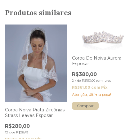
Produtos similares
Coroa De Noiva Aurora
Esposar
R$380,00
2
x
de
R$190,00
sem juros
R$361,00
com
Pix
Atenção, última peça!
Coroa Noiva Prata Zircônias
Strass Leaves Esposar
R$280,00
12
x
de
R$28,49