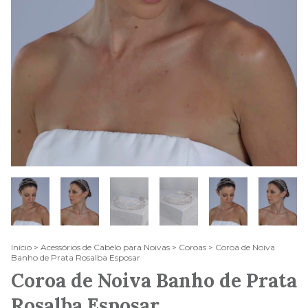
Início
>
Acessórios de Cabelo para Noivas
>
Coroas
>
Coroa de Noiva
Banho de Prata Rosalba Esposar
Coroa de Noiva Banho de Prata
Rosalba Esposar