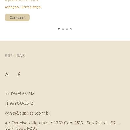
R$266,00
com
Pix
Atenção, última peça!
5511999802312
11 99980-2312
vania@esposar.com.br
Av Francisco Matarazzo, 1752 Conj 2315 - São Paulo - SP -
CEP: 05001-200