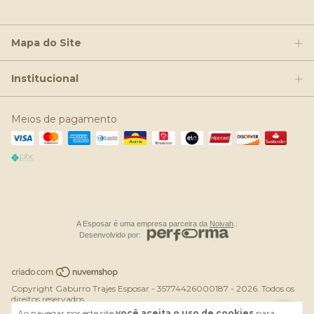
Mapa do Site
Institucional
Meios de pagamento
A Esposar é uma empresa parceira da
Noivah
.
|
Desenvolvido por:
Copyright Gaburro Trajes Esposar - 35774426000187 - 2026. Todos os
direitos reservados.
Ao navegar por este site
você aceita o uso de cookies
para