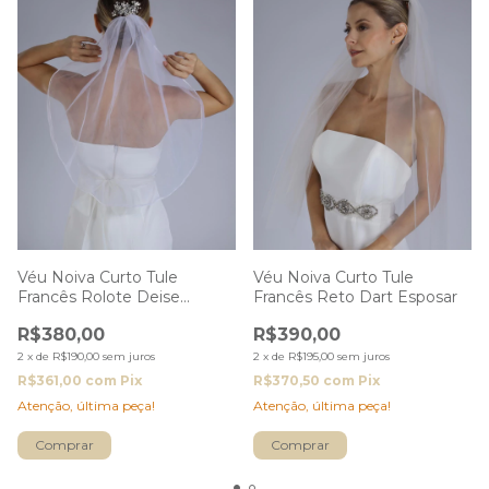
Véu Noiva Curto Tule
Véu Noiva Curto Tule
Francês Rolote Deise
Francês Reto Dart Esposar
Esposar
R$380,00
R$390,00
2
x
de
R$190,00
sem juros
2
x
de
R$195,00
sem juros
R$361,00
com
Pix
R$370,50
com
Pix
Atenção, última peça!
Atenção, última peça!