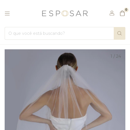
0
1
/
24