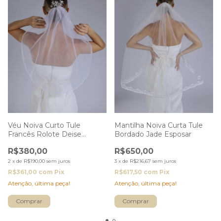
Véu Noiva Curto Tule
Mantilha Noiva Curta Tule
Francês Rolote Deise
Bordado Jade Esposar
Esposar
R$380,00
R$650,00
2
x
de
R$190,00
sem juros
3
x
de
R$216,67
sem juros
R$361,00
com
Pix
R$617,50
com
Pix
Atenção, última peça!
Atenção, última peça!