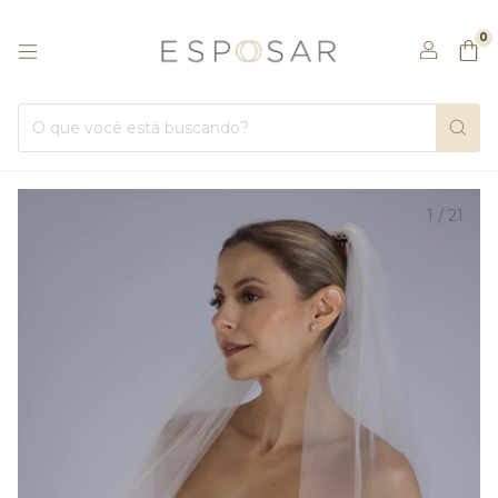
0
1
/
21