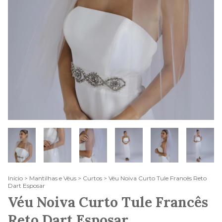
Início
>
Mantilhas e Véus
>
Curtos
>
Véu Noiva Curto Tule Francês Reto
Dart Esposar
Véu Noiva Curto Tule Francês
Reto Dart Esposar