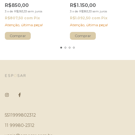
Branco Esposar
R$850,00
R$1.150,00
3
x
de
R$283,33
sem juros
3
x
de
R$383,33
sem juros
R$807,50
com
Pix
R$1.092,50
com
Pix
Atenção, última peça!
Atenção, última peça!
5511999802312
11 99980-2312