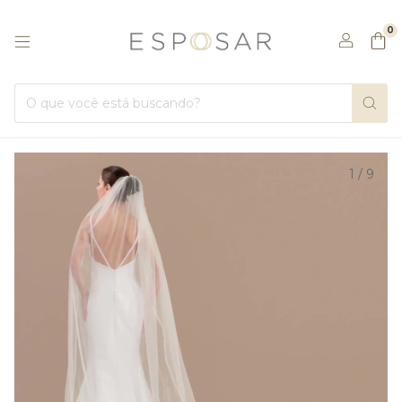
0
1
/
9