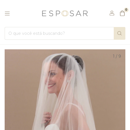
0
1
/
9