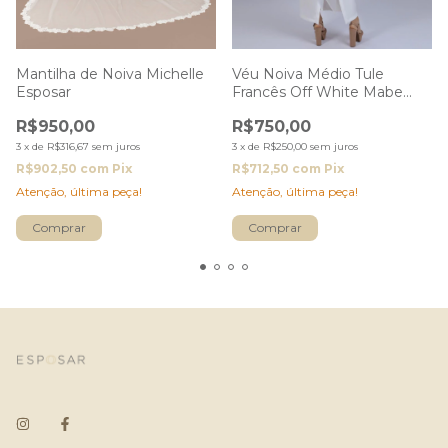
Mantilha de Noiva Michelle
Véu Noiva Médio Tule
Esposar
Francês Off White Mabe
Esposar
R$950,00
R$750,00
3
x
de
R$316,67
sem juros
3
x
de
R$250,00
sem juros
R$902,50
com
Pix
R$712,50
com
Pix
Atenção, última peça!
Atenção, última peça!