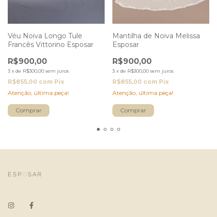
Véu Noiva Longo Tule
Mantilha de Noiva Melissa
Francês Vittorino Esposar
Esposar
R$900,00
R$900,00
3
x
de
R$300,00
sem juros
3
x
de
R$300,00
sem juros
R$855,00
com
Pix
R$855,00
com
Pix
Atenção, última peça!
Atenção, última peça!