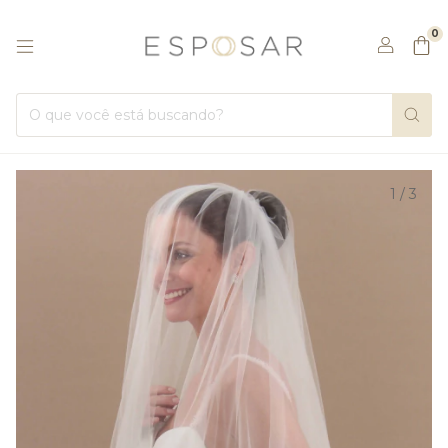
0
1
/
3