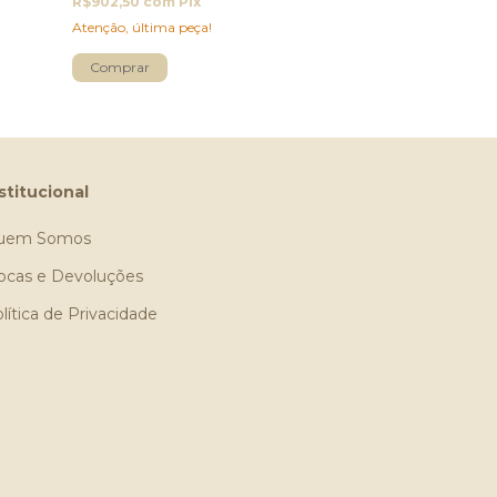
R$902,50
com
Pix
R$855,00
com
Atenção, última peça!
Atenção, última p
stitucional
uem Somos
ocas e Devoluções
lítica de Privacidade