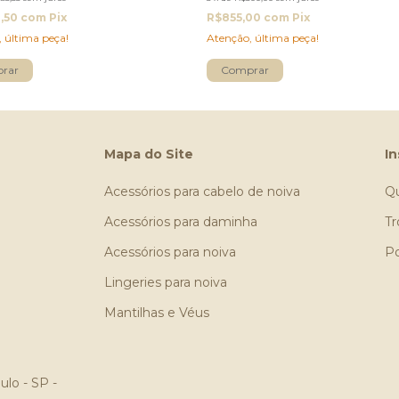
2,50
com
Pix
R$855,00
com
Pix
 última peça!
Atenção, última peça!
Mapa do Site
In
Acessórios para cabelo de noiva
Q
Acessórios para daminha
Tr
Acessórios para noiva
Po
Lingeries para noiva
Mantilhas e Véus
ulo - SP -