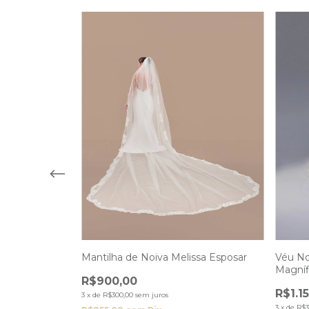
 Esposar
Mantilha de Noiva Melissa Esposar
Véu No
Magníf
R$900,00
R$1.1
3
x
de
R$300,00
sem juros
3
x
de
R$3