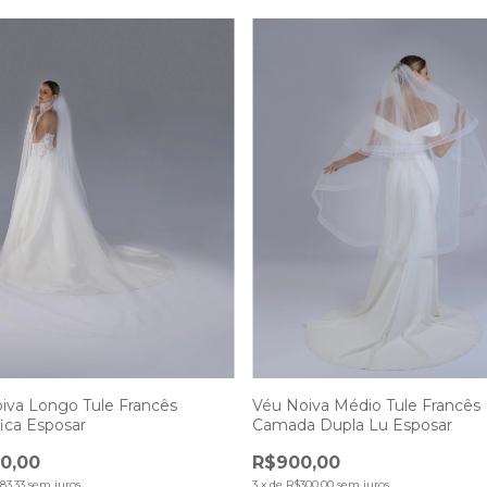
iva Longo Tule Francês
Véu Noiva Médio Tule Francês
ica Esposar
Camada Dupla Lu Esposar
50,00
R$900,00
83,33
sem juros
3
x
de
R$300,00
sem juros