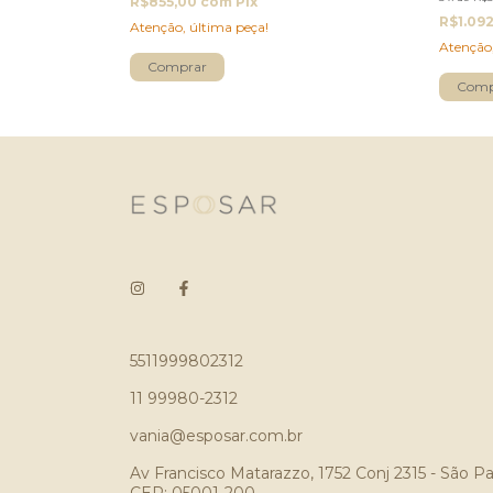
R$855,00
com
Pix
R$1.09
Atenção, última peça!
Atenção,
5511999802312
11 99980-2312
vania@esposar.com.br
Av Francisco Matarazzo, 1752 Conj 2315 - São Pa
CEP: 05001-200