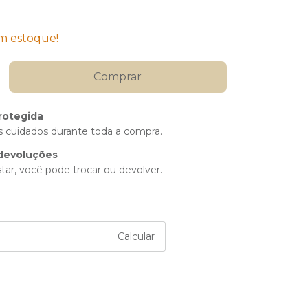
 estoque!
rotegida
 cuidados durante toda a compra.
devoluções
tar, você pode trocar ou devolver.
P:
Alterar CEP
Calcular