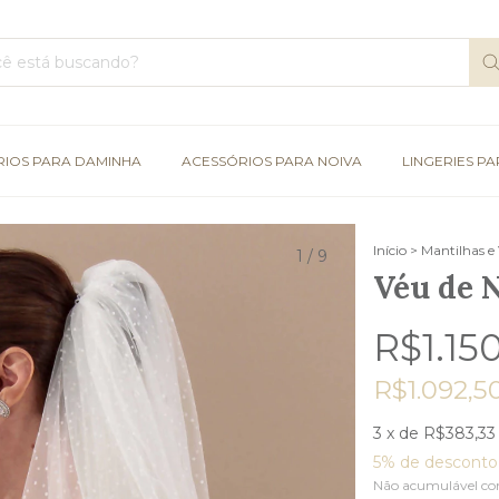
RIOS PARA DAMINHA
ACESSÓRIOS PARA NOIVA
LINGERIES PA
Início
>
Mantilhas e
1
/
9
Véu de N
R$1.15
R$1.092,5
3
x de
R$383,33
5% de desconto
Não acumulável co