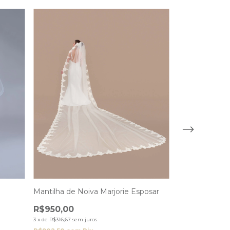
Mantilha de Noiva Marjorie Esposar
Mantilha de N
R$950,00
R$900,00
3
x
de
R$316,67
sem juros
3
x
de
R$300,00
sem 