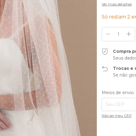
Ver mais detalhes
Só restam
2
em
Compra p
Seus dados
Trocas e 
Se não gos
Entregas para o CE
Meios de envio
Não sei meu CEP