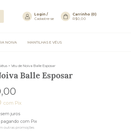
Login
/
Carrinho
(
0
)
Cadastre-se
R$0,00
RA NOIVA
MANTILHAS E VÉUS
 Véus
>
Véu de Noiva Balle Esposar
oiva Balle Esposar
0,00
0
com
Pix
sem juros
pagando com Pix
m outras promoções