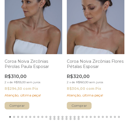
Coroa Noiva Zircônias
Coroa Noiva Zircônias Flores
Pérolas Paula Esposar
Pétalas Esposar
R$310,00
R$320,00
2
x
de
R$155,00
sem juros
2
x
de
R$160,00
sem juros
R$294,50
com
Pix
R$304,00
com
Pix
Atenção, última peça!
Atenção, última peça!